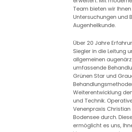
erweitert. Mit modern
Team bieten wir Ihne
Untersuchungen und B
Augenheilkunde.
Über 20 Jahre Erfahru
Siegler in die Leitung 
allgemeinen augenärzt
umfassende Behandlun
Grünen Star und Graue
Behandlungsmethoden 
Weiterentwicklung de
und Technik. Operative 
Venenpraxis Christia
Bodensee durch. Diese 
ermöglicht es uns, Ihn