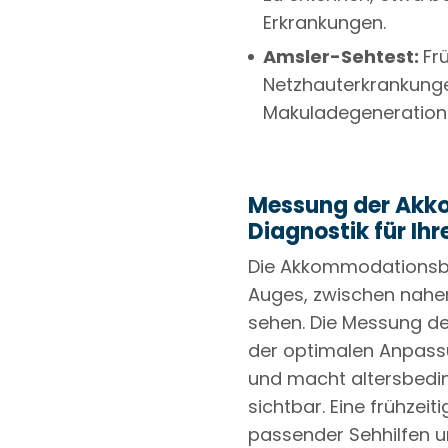
Erkrankungen.
Amsler-Sehtest:
Fr
Netzhauterkrankunge
Makuladegeneration 
Messung der Akko
Diagnostik für Ihr
Die Akkommodationsbre
Auges, zwischen nahen
sehen. Die Messung de
der optimalen Anpassu
und macht altersbedi
sichtbar. Eine frühzei
passender Sehhilfen u