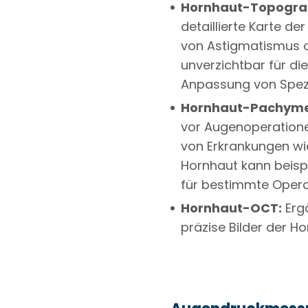
Hornhaut-Topogra
detaillierte Karte de
von Astigmatismus od
unverzichtbar für die
Anpassung von Spezi
Hornhaut-Pachyme
vor Augenoperatione
von Erkrankungen w
Hornhaut kann beispi
für bestimmte Opera
Hornhaut-OCT:
Erg
präzise Bilder der H