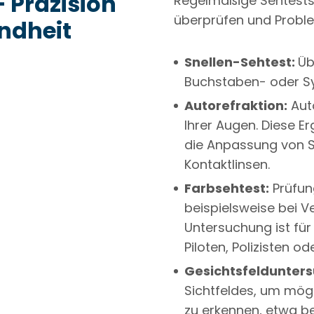
 Präzision
Regelmäßige Sehtests s
überprüfen und Proble
ndheit
Snellen-Sehtest:
Üb
Buchstaben- oder Sy
Autorefraktion:
Aut
Ihrer Augen. Diese E
die Anpassung von Se
Kontaktlinsen.
Farbsehtest:
Prüfun
beispielsweise bei V
Untersuchung ist fü
Piloten, Polizisten od
Gesichtsfeldunter
Sichtfeldes, um mög
zu erkennen, etwa b